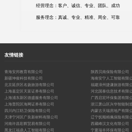
经营理念：客户、诚信、专业、团队、成功
服务理念：真诚、专业、精准、周全、可靠
友情链接
青海安邦教育有限公司
陕西贝南保险有限公司
新疆坤俊科技有限公司
海南安宁人工智能有限
北京延庆区名扬旅游有限公司
福建漳州捷谦旅游有限
上海嘉定区天富证券有限公司
河北国泰信息技术有限
上海浦东新区德盛服务有限公司
广西启宏环保集团有限
上海普陀区海网证券有限公司
浙江萧山区兴华智能制
四川内江昉卫保险有限公司
内蒙古天瑞房地产有限
天津宁河区广良新材料有限公司
辽宁抚顺精佩保险有限
河南许昌彩辉贸易有限公司
西藏峰汉文化有限公司
黑龙江福鼎人工智能有限公司
宁夏瑞丰环保有限公司